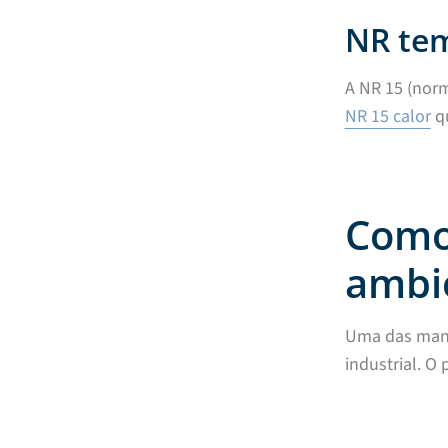
NR tem
A NR 15 (norm
NR 15 calor
qu
Como 
ambie
Uma das manei
industrial. O