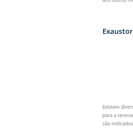
aos outros m
Exaustor
Existem dive
para a renov
são indicados