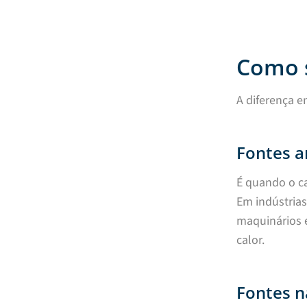
Como s
A diferença e
Fontes ar
É quando o c
Em indústrias
maquinários 
calor.
Fontes n