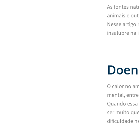
As fontes nat
animais e out
Nesse artigo 
insalubre na i
Doenç
O calor no a
mental, entre
Quando essa 
ser muito que
dificuldade n