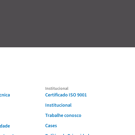
Institucional
cnica
Certificado ISO 9001
Institucional
Trabalhe conosco
Cases
idade