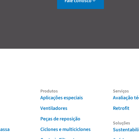
Fale conosco
Produtos
Serviços
Aplicações especiais
Avaliação té
Ventiladores
Retrofit
Peças de reposição
Soluções
massa
Ciclones e multiciclones
Sustentabil