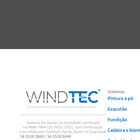
Sistemas
Pintura a pó
Exaustão
Fundição
Caldeira e bio
54 3538.5868 / 54 3538.5848