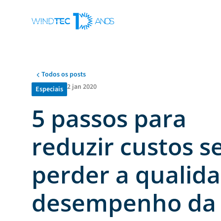
Todos os posts
2 jan 2020
Especiais
5 passos para
reduzir custos 
perder a qualid
desempenho da