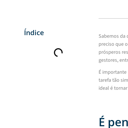
Índice
Sabemos da di
preciso que o
prósperos res
gestores, ent
É importante 
tarefa tão si
ideal é torna
É pe