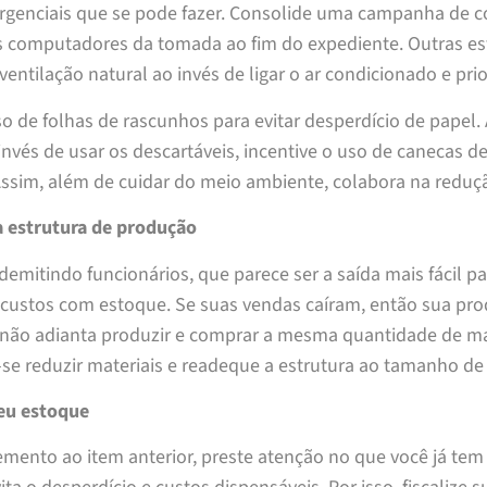
genciais que se pode fazer. Consolide uma campanha de cor
s computadores da tomada ao fim do expediente. Outras est
 ventilação natural ao invés de ligar o ar condicionado e pr
so de folhas de rascunhos para evitar desperdício de papel.
 invés de usar os descartáveis, incentive o uso de canecas 
ssim, além de cuidar do meio ambiente, colabora na reduç
a estrutura de produção
 demitindo funcionários, que parece ser a saída mais fácil 
 custos com estoque. Se suas vendas caíram, então sua pr
 não adianta produzir e comprar a mesma quantidade de mat
se reduzir materiais e readeque a estrutura ao tamanho de
seu estoque
nto ao item anterior, preste atenção no que você já tem 