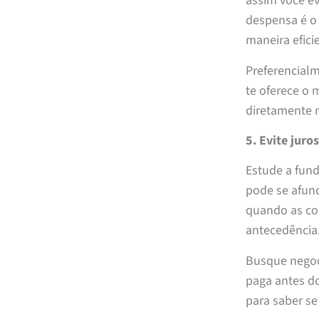
assim você ev
despensa é o 
maneira efici
Preferencial
te oferece o 
diretamente n
5. Evite juro
Estude a fund
pode se afund
quando as co
antecedência
Busque negoc
paga antes do
para saber se