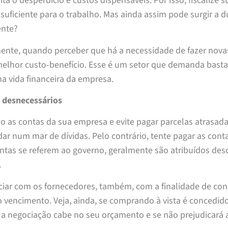
ita o desperdício e custos dispensáveis. Por isso, fiscaliz
suficiente para o trabalho. Mas ainda assim pode surgir a 
ente?
mente, quando perceber que há a necessidade de fazer nova
melhor custo-benefício. Esse é um setor que demanda basta
a vida financeira da empresa.
s desnecessários
o as contas da sua empresa e evite pagar parcelas atrasad
ar num mar de dívidas. Pelo contrário, tente pagar as conta
ntas se referem ao governo, geralmente são atribuídos de
.
iar com os fornecedores, também, com a finalidade de cons
 vencimento. Veja, ainda, se comprando à vista é concedid
 a negociação cabe no seu orçamento e se não prejudicará 