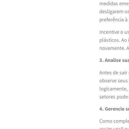
medidas emer
desligarem o
preferência à
Incentive o u
plásticos. Ao
novamente. A
3. Analise su
Antes de sair
observe seus
logicamente,
setores pode-
4. Gerencie 
Como compleme