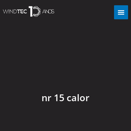
Voltar ao site
nr 15 calor