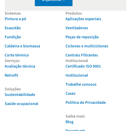
Sistemas
Produtos
Pintura a pó
Aplicações especiais
Exaustão
Ventiladores
Fundição
Peças de reposição
Caldeira e biomassa
Ciclones e multiciclones
Corte térmico
Centrais Filtrantes
Serviços
Institucional
Avaliação técnica
Certificado ISO 9001
Retrofit
Institucional
Trabalhe conosco
Soluções
Cases
Sustentabilidade
Política de Privacidade
Saúde ocupacional
Saiba mais
Blog
Downloads