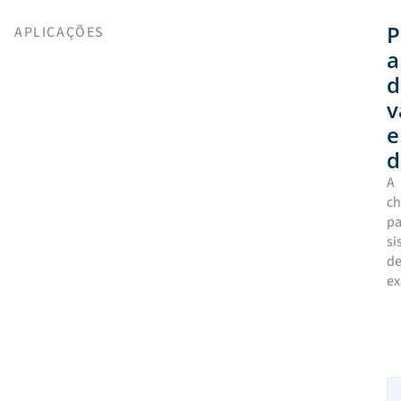
P
APLICAÇÕES
a
d
v
e
d
A
ch
pa
si
d
ex