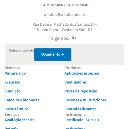
54 3538.5868 / 54 3538.5848
windtec@windtec.ind.br
Rua Delmar Machado dos Santos, 144
Desvio Rizzo – Caxias do Sul – RS
Siga-nos:
Entre em contato
Orçamento
Sistemas
Produtos
Pintura a pó
Aplicações especiais
Exaustão
Ventiladores
Fundição
Peças de reposição
Caldeira e biomassa
Ciclones e multiciclones
Corte térmico
Centrais Filtrantes
Serviços
Institucional
Avaliação técnica
Certificado ISO 9001
Retrofit
Institucional